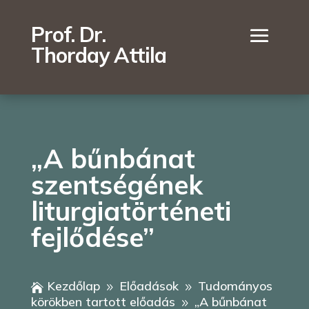
Prof. Dr.
Thorday Attila
„A bűnbánat
szentségének
liturgiatörténeti
fejlődése”
Kezdőlap
Előadások
Tudományos

9
9
körökben tartott előadás
„A bűnbánat
9