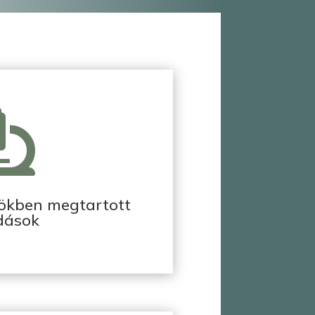

ökben megtartott
dások