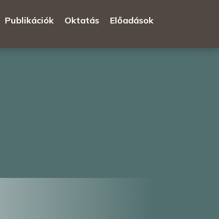
Publikációk
Oktatás
Előadások