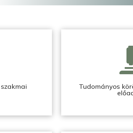
 szakmai
Tudományos kör
előa