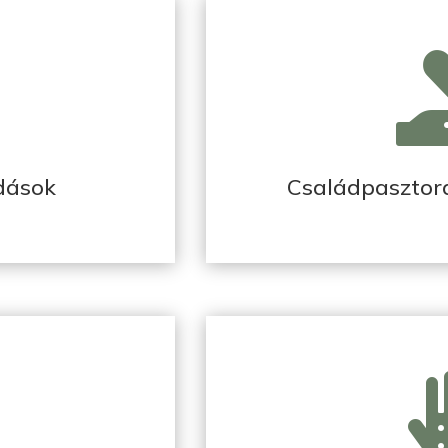
adások
Családpasztor