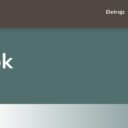
Életrajz
ok