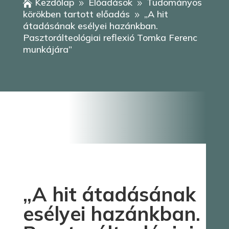
Kezdőlap
Előadások
Tudományos

9
9
körökben tartott előadás
„A hit
9
átadásának esélyei hazánkban.
Pasztorálteológiai reflexió Tomka Ferenc
munkájára”
„A hit átadásának
esélyei hazánkban.