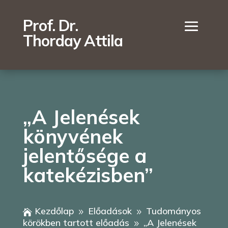
Prof. Dr.
Thorday Attila
„A Jelenések
könyvének
jelentősége a
katekézisben”
Kezdőlap
Előadások
Tudományos

9
9
körökben tartott előadás
„A Jelenések
9