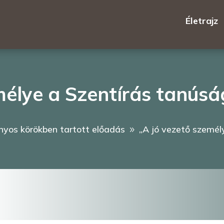
Életrajz
mélye a Szentírás tanúsá
yos körökben tartott előadás
„A jó vezető személ
9