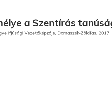
mélye a Szentírás tanúsá
e Ifjúsági Vezetőképzője, Domaszék-Zöldfás, 2017. áp