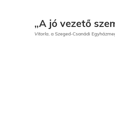
„A jó vezető sze
Vitorla
, a Szeged-Csanádi Egyházmegy