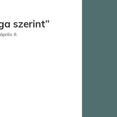
ga szerint”
rilis 8.