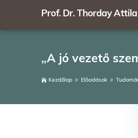
Prof. Dr. Thorday Attila
„A jó vezető sze
Kezdőlap
Előadások
Tudomán

9
9