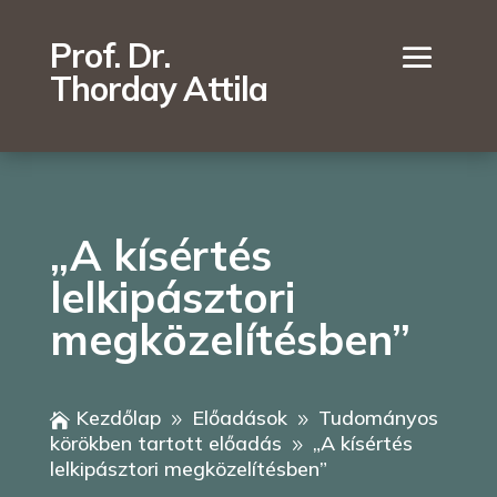
Prof. Dr.
Thorday Attila
„A kísértés
lelkipásztori
megközelítésben”
Kezdőlap
Előadások
Tudományos

9
9
körökben tartott előadás
„A kísértés
9
lelkipásztori megközelítésben”