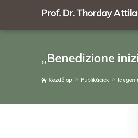
Prof. Dr. Thorday Attila
,,Benedizione iniz
Kezdőlap
Publikációk
Idegen 

9
9