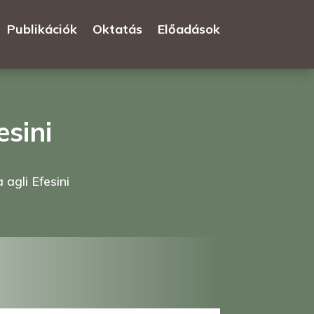
Publikációk
Oktatás
Előadások
esini
 agli Efesini