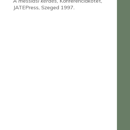
A messiási kérdés
, Konferenciakötet,
JATEPress, Szeged 1997.