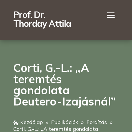
Prof. Dr.
Thorday Attila
Corti, G.-L.: ,,A
teremtés
gondolata
Deutero-Izajásnál”
Kezdőlap
Publikációk
Fordítás

9
9
9
Corti, G.-L.: ,,A teremtés gondolata