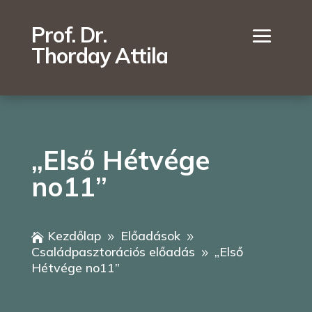
Prof. Dr.
Thorday Attila
„Első Hétvége
no11”
Kezdőlap
Előadások

9
9
Családpasztorációs előadás
„Első
9
Hétvége no11”