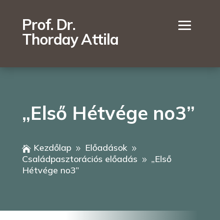
Prof. Dr.
Thorday Attila
„Első Hétvége no3”
Kezdőlap
Előadások

9
9
Családpasztorációs előadás
„Első
9
Hétvége no3”