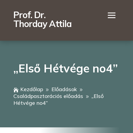
Prof. Dr.
Thorday Attila
„Első Hétvége no4”
Kezdőlap
Előadások

9
9
Családpasztorációs előadás
„Első
9
Hétvége no4”