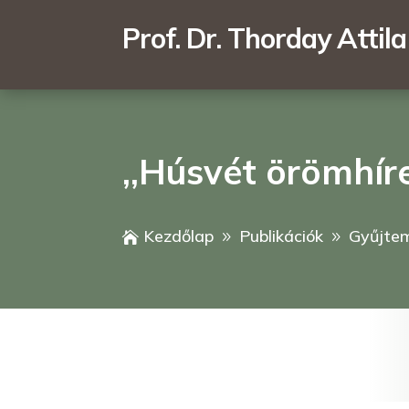
Prof. Dr. Thorday Attila
,,Húsvét örömhír
Kezdőlap
Publikációk
Gyűjte

9
9