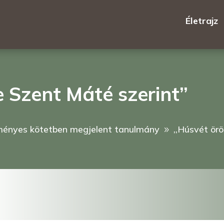
Életrajz
e Szent Máté szerint”
ményes kötetben megjelent tanulmány
,,Húsvét ör
9