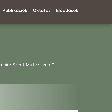
Publikációk
Oktatás
Előadások
ömhíre Szent Máté szerint”