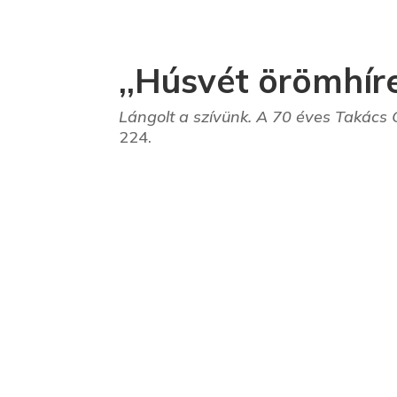
,,Húsvét örömhír
Lángolt a szívünk. A 70 éves Takács
224.