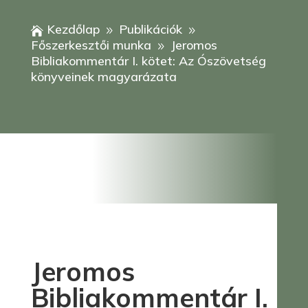
Kezdőlap
Publikációk

9
9
Főszerkesztői munka
Jeromos
9
Bibliakommentár I. kötet: Az Ószövetség
könyveinek magyarázata
Jeromos
Bibliakommentár I.