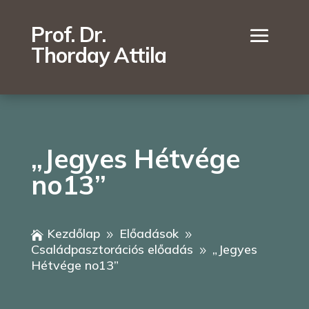
Prof. Dr.
Thorday Attila
„Jegyes Hétvége
no13”
Kezdőlap
Előadások

9
9
Családpasztorációs előadás
„Jegyes
9
Hétvége no13”