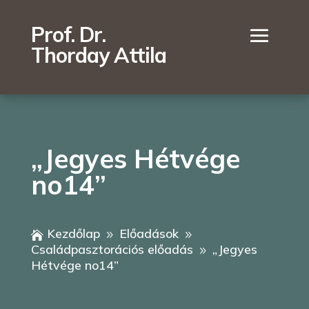
Prof. Dr.
Thorday Attila
„Jegyes Hétvége
no14”
Kezdőlap
Előadások

9
9
Családpasztorációs előadás
„Jegyes
9
Hétvége no14”