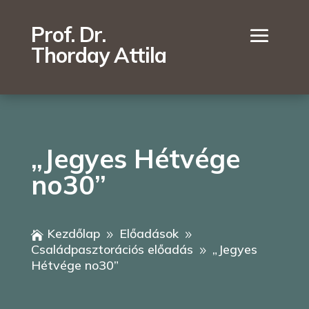
Prof. Dr.
Thorday Attila
„Jegyes Hétvége
no30”
Kezdőlap
Előadások

9
9
Családpasztorációs előadás
„Jegyes
9
Hétvége no30”