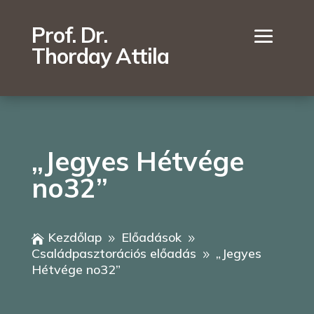
Prof. Dr.
Thorday Attila
„Jegyes Hétvége
no32”
Kezdőlap
Előadások

9
9
Családpasztorációs előadás
„Jegyes
9
Hétvége no32”