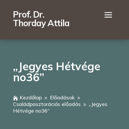
Prof. Dr.
Thorday Attila
„Jegyes Hétvége
no36”
Kezdőlap
Előadások

9
9
Családpasztorációs előadás
„Jegyes
9
Hétvége no36”