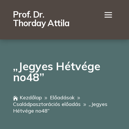
Prof. Dr.
Thorday Attila
„Jegyes Hétvége
no48”
Kezdőlap
Előadások

9
9
Családpasztorációs előadás
„Jegyes
9
Hétvége no48”