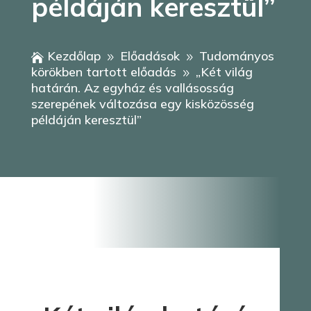
példáján keresztül”
Kezdőlap
Előadások
Tudományos

9
9
körökben tartott előadás
„Két világ
9
határán. Az egyház és vallásosság
szerepének változása egy kisközösség
példáján keresztül”