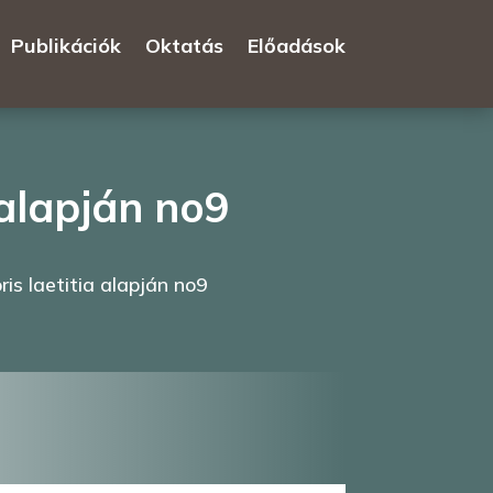
Publikációk
Oktatás
Előadások
alapján no9
s laetitia alapján no9