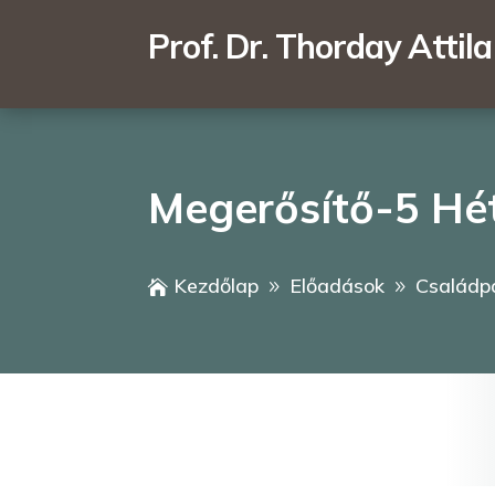
Prof. Dr. Thorday Attila
Megerősítő-5 Hét
Kezdőlap
Előadások
Családp

9
9