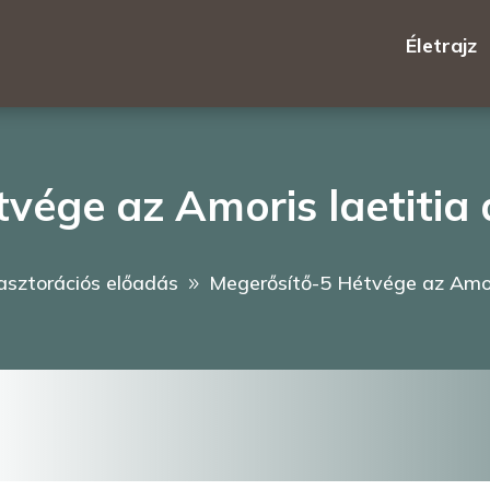
Életrajz
vége az Amoris laetitia 
asztorációs előadás
Megerősítő-5 Hétvége az Amori
9