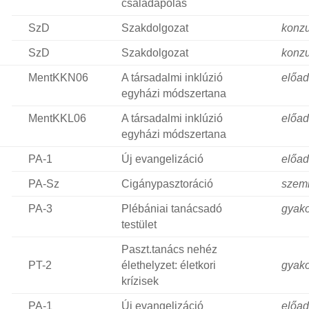
családápolás
SzD
Szakdolgozat
konzu
SzD
Szakdolgozat
konzu
MentKKN06
A társadalmi inklúzió
előa
egyházi módszertana
MentKKL06
A társadalmi inklúzió
előa
egyházi módszertana
PA-1
Új evangelizáció
előa
PA-Sz
Cigánypasztoráció
szem
PA-3
Plébániai tanácsadó
gyako
testület
Paszt.tanács nehéz
PT-2
élethelyzet: életkori
gyako
krízisek
PA-1
Új evangelizáció
előa