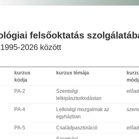
lógiai felsőoktatás szolgálatáb
1995-2026 között
kurzus
kurzus témája
kurz
kódja
módj
PA-2
Szentségi
előa
lelkipásztorkodástan
PA-4
Lelkiségi mozgalmak az
szem
egyházban
PA-5
Családpasztoráció
előa
Szentségi