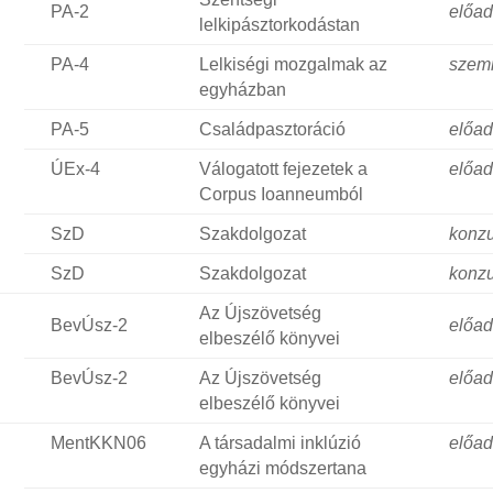
PA-2
előa
lelkipásztorkodástan
PA-4
Lelkiségi mozgalmak az
szem
egyházban
PA-5
Családpasztoráció
előa
ÚEx-4
Válogatott fejezetek a
előa
Corpus Ioanneumból
SzD
Szakdolgozat
konzu
SzD
Szakdolgozat
konzu
Az Újszövetség
BevÚsz-2
előa
elbeszélő könyvei
BevÚsz-2
Az Újszövetség
előa
elbeszélő könyvei
MentKKN06
A társadalmi inklúzió
előa
egyházi módszertana