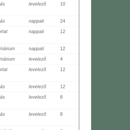
dás
levelező
10
dás
nappali
24
rlat
nappali
12
inárium
nappali
12
inárium
levelező
4
rlat
levelező
12
dás
levelező
12
dás
levelező
8
dás
levelező
8