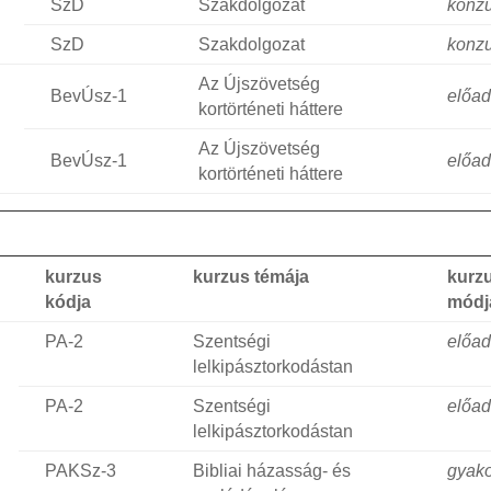
SzD
Szakdolgozat
konzu
SzD
Szakdolgozat
konzu
Az Újszövetség
BevÚsz-1
előa
kortörténeti háttere
Az Újszövetség
BevÚsz-1
előa
kortörténeti háttere
kurzus
kurzus témája
kurz
kódja
módj
PA-2
Szentségi
előa
lelkipásztorkodástan
PA-2
Szentségi
előa
lelkipásztorkodástan
PAKSz-3
Bibliai házasság- és
gyako