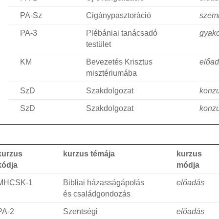
PA-Sz
Cigánypasztoráció
szem
PA-3
Plébániai tanácsadó
gyako
testület
KM
Bevezetés Krisztus
előa
misztériumába
SzD
Szakdolgozat
konzu
SzD
Szakdolgozat
konzu
kurzus
kurzus témája
kurzus
kódja
módja
MHCSK-1
Bibliai házasságápolás
előadás
és családgondozás
PA-2
Szentségi
előadás