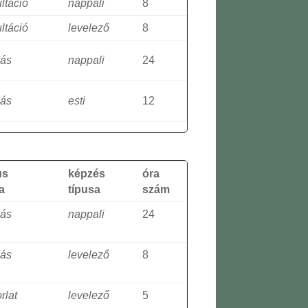
ltáció
nappali
8
ltáció
levelező
8
dás
nappali
24
dás
esti
12
us
képzés
óra
a
típusa
szám
dás
nappali
24
dás
levelező
8
rlat
levelező
5