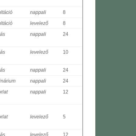
ltáció
nappali
8
ltáció
levelező
8
dás
nappali
24
dás
levelező
10
dás
nappali
24
inárium
nappali
24
rlat
nappali
12
rlat
levelező
5
dás
levelező
12