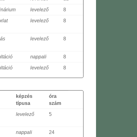
inárium
levelező
8
rlat
levelező
8
dás
levelező
8
ltáció
nappali
8
ltáció
levelező
8
képzés
óra
típusa
szám
levelező
5
nappali
24