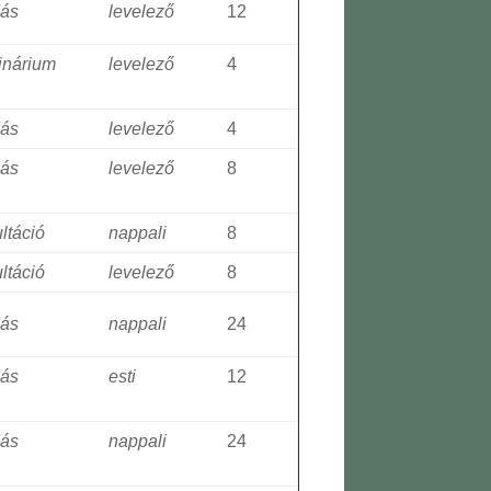
dás
levelező
12
inárium
levelező
4
dás
levelező
4
dás
levelező
8
ltáció
nappali
8
ltáció
levelező
8
dás
nappali
24
dás
esti
12
dás
nappali
24