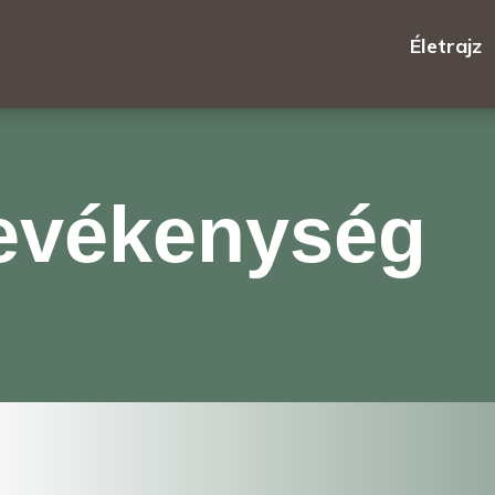
Életrajz
tevékenység