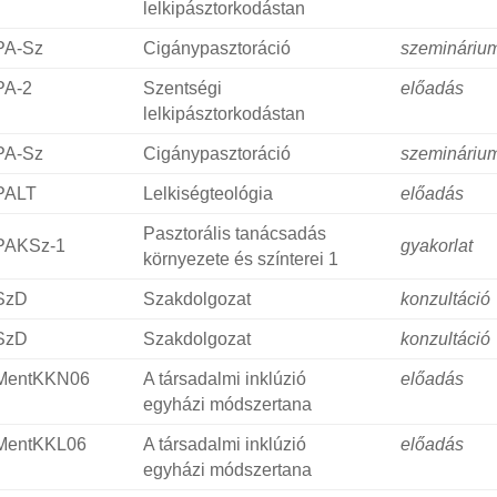
lelkipásztorkodástan
PA-Sz
Cigánypasztoráció
szemináriu
PA-2
Szentségi
előadás
lelkipásztorkodástan
PA-Sz
Cigánypasztoráció
szemináriu
PALT
Lelkiségteológia
előadás
Pasztorális tanácsadás
PAKSz-1
gyakorlat
környezete és színterei 1
SzD
Szakdolgozat
konzultáció
SzD
Szakdolgozat
konzultáció
MentKKN06
A társadalmi inklúzió
előadás
egyházi módszertana
MentKKL06
A társadalmi inklúzió
előadás
egyházi módszertana