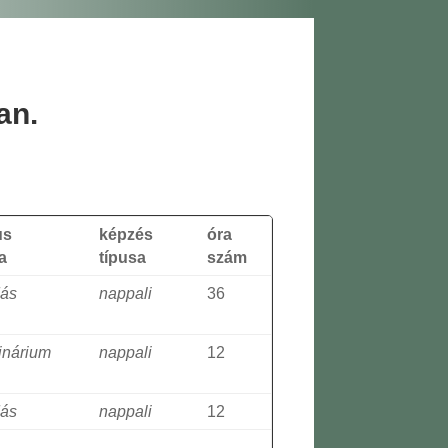
an.
us
képzés
óra
a
típusa
szám
dás
nappali
36
inárium
nappali
12
dás
nappali
12