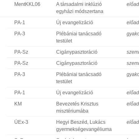
MentKKL06
A társadalmi inklúzió
előa
egyházi módszertana
PA-1
Új evangelizáció
előa
PA-3
Plébániai tanácsadó
gyako
testület
PA-Sz
Cigánypasztoráció
szem
PA-Sz
Cigánypasztoráció
szem
PA-3
Plébániai tanácsadó
gyako
testület
PA-1
Új evangelizáció
előa
KM
Bevezetés Krisztus
előa
misztériumába
ÚEx-3
Hegyi Beszéd, Lukács
előa
gyermekségevangéliuma