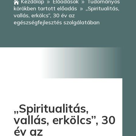
Kezdőlap
Előadások
Tudományos

9
9
körökben tartott előadás
„Spiritualitás,
9
vallás, erkölcs”, 30 év az
egészségfejlesztés szolgálatában
„Spiritualitás,
vallás, erkölcs”, 30
év az