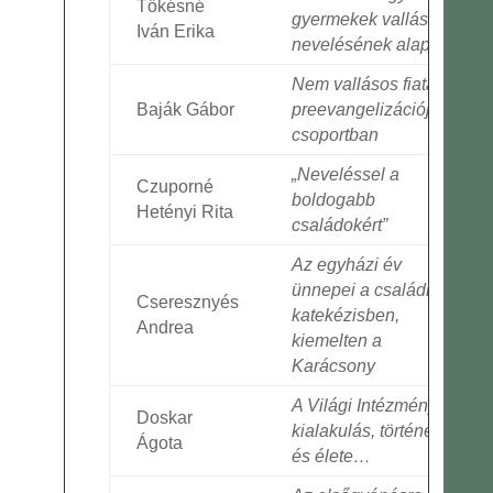
Tőkésné
gyermekek vallásos
Iván Erika
nevelésének alapjai
Nem vallásos fiatalok
Baják Gábor
preevangelizációja,
csoportban
„Neveléssel a
Czuporné
boldogabb
Hetényi Rita
családokért”
Az egyházi év
ünnepei a családi
Cseresznyés
katekézisben,
Andrea
kiemelten a
Karácsony
A Világi Intézmények
Doskar
kialakulás, története
Ágota
és élete…