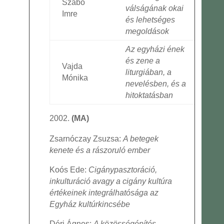
Szabó
válságának okai
Imre
és lehetséges
megoldások
Az egyházi ének
és zene a
Vajda
liturgiában, a
Mónika
nevelésben, és a
hitoktatásban
(MA)
Zsarnóczay Zsuzsa:
A betegek
kenete és a rászoruló ember
Koós Ede:
Cigánypasztoráció,
inkulturáció avagy a cigány kultúra
értékeinek integrálhatósága az
Egyház kultúrkincsébe
Déri Ágnes:
A közösségépítés