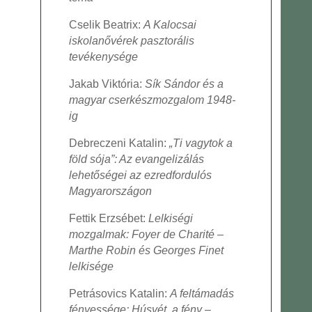
Cselik Beatrix:
A Kalocsai
iskolanővérek pasztorális
tevékenysége
Jakab Viktória:
Sík Sándor és a
magyar cserkészmozgalom 1948-
ig
Debreczeni Katalin:
„Ti vagytok a
föld sója”: Az evangelizálás
lehetőségei az ezredfordulós
Magyarországon
Fettik Erzsébet:
Lelkiségi
mozgalmak: Foyer de Charité –
Marthe Robin és Georges Finet
lelkisége
Petrásovics Katalin:
A feltámadás
fényessége: Húsvét, a fény –