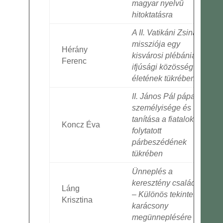
magyar nyelvű
hitoktatásra
A II. Vatikáni Zsinat
missziója egy
Hérány
kisvárosi plébániai
Ferenc
ifjúsági közösség
életének tükrében
II. János Pál pápa
személyisége és
tanítása a fiatalokkal
Koncz Éva
folytatott
párbeszédének
tükrében
Ünneplés a
keresztény családban
Láng
– Különös tekintettel a
Krisztina
karácsony
megünneplésére