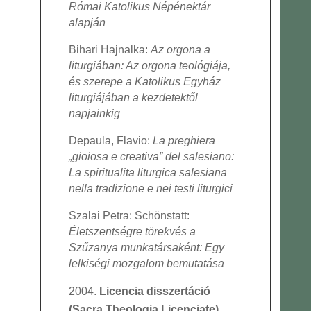
Római Katolikus Népénektár
alapján
Bihari Hajnalka:
Az orgona a
liturgiában: Az orgona teológiája,
és szerepe a Katolikus Egyház
liturgiájában a kezdetektől
napjainkig
Depaula, Flavio:
La preghiera
„gioiosa e creativa” del salesiano:
La spiritualita liturgica salesiana
nella tradizione e nei testi liturgici
Szalai Petra: Schönstatt:
Életszentségre törekvés a
Szűzanya munkatársaként: Egy
lelkiségi mozgalom bemutatása
Licencia disszertáció
(Sacra Theologia Licenciate)