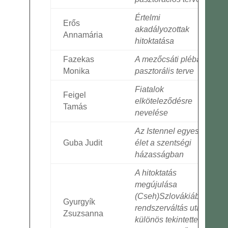
Értelmi
Erős
akadályozottak
Annamária
hitoktatása
Fazekas
A mezőcsáti plébánia
Monika
pasztorális terve
Fiatalok
Feigel
elköteleződésre
Tamás
nevelése
Az Istennel egyesült
Guba Judit
élet a szentségi
házasságban
A hitoktatás
megújulása
(Cseh)Szlovákiában a
Gyurgyík
rendszerváltás után –
Zsuzsanna
különös tekintettel a