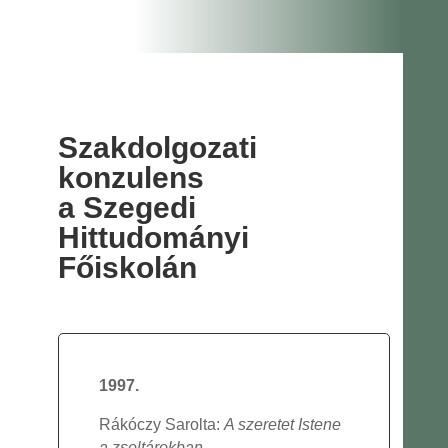
Szakdolgozati
konzulens
a Szegedi
Hittudományi
Főiskolán
1997.
Rákóczy Sarolta:
A szeretet Istene
a zsoltárokban