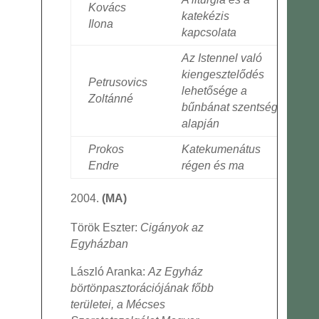
Kovács
katekézis
Ilona
kapcsolata
Az Istennel való
kiengesztelődés
Petrusovics
lehetősége a
Zoltánné
bűnbánat szentsége
alapján
Prokos
Katekumenátus
Endre
régen és ma
(MA)
Török Eszter:
Cigányok az
Egyházban
László Aranka:
Az Egyház
börtönpasztorációjának főbb
területei, a Mécses