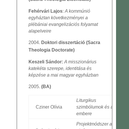
Fehérvári Lajos
:
A kommúnió
egyháztan következményei a
plébániai evangelizációs folyamat
alapelveire
Doktori disszertáció (Sacra
Theologia Doctorate)
Keszeli Sándor:
A misszionárius
katekéta szerepe, identitása és
képzése a mai magyar egyházban
(BA)
Liturgikus
Cziner Olívia
szimbólumok és a ma
embere
Projektmódszer az