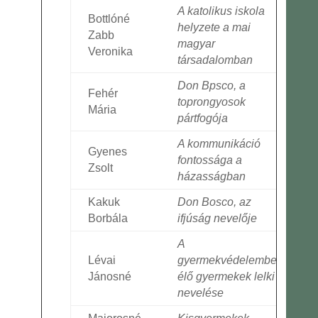
A katolikus iskola
Bottlóné
helyzete a mai
Zabb
magyar
Veronika
társadalomban
Don Bpsco, a
Fehér
toprongyosok
Mária
pártfogója
A kommunikáció
Gyenes
fontossága a
Zsolt
házasságban
Kakuk
Don Bosco, az
Borbála
ifjúság nevelője
A
Lévai
gyermekvédelemben
Jánosné
élő gyermekek lelki
nevelése