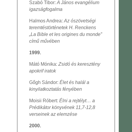
Szabó Tibor:
A János evangélium
igazságfogalma
Halmos Andrea:
Az ószövetségi
teremtéstörténetek H. Renckens
„La Bible et les origines du monde”
című művében
1999.
Mátó Mónika:
Zsidó és keresztény
apokrif iratok
Gőgh Sándor:
Élet és halál a
kinyilatkoztatás fényében
Moisii Róbert:
Élni a rejtélyt… a
Prédikátor könyvének 11,7-12,8
verseinek az elemzése
2000.