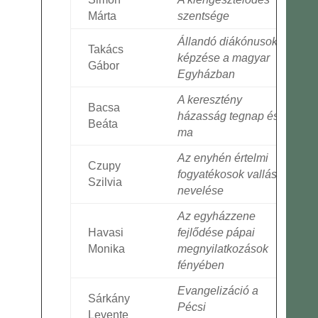
Márta
szentsége
Állandó diákónusok
Takács
képzése a magyar
Gábor
Egyházban
A keresztény
Bacsa
házasság tegnap és
Beáta
ma
Az enyhén értelmi
Czupy
fogyatékosok vallási
Szilvia
nevelése
Az egyházzene
Havasi
fejlődése pápai
Monika
megnyilatkozások
fényében
Evangelizáció a
Sárkány
Pécsi
Levente