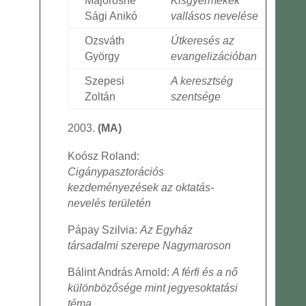
Majorosné
Kisgyermekek
Sági Anikó
vallásos nevelése
Ozsváth
Útkeresés az
György
evangelizációban
Szepesi
A keresztség
Zoltán
szentsége
(MA)
Koósz Roland:
Cigánypasztorációs
kezdeményezések az oktatás-
nevelés területén
Pápay Szilvia:
Az Egyház
társadalmi szerepe Nagymaroson
Bálint András Arnold:
A férfi és a nő
különbözősége mint jegyesoktatási
téma