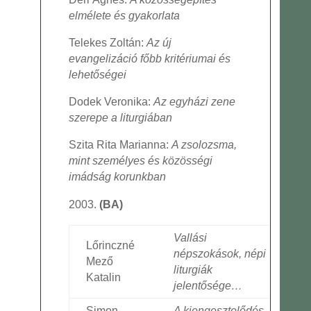
elmélete és gyakorlata
Telekes Zoltán:
Az új
evangelizáció főbb kritériumai és
lehetőségei
Dodek Veronika:
Az egyházi zene
szerepe a liturgiában
Szita Rita Marianna:
A zsolozsma,
mint személyes és közösségi
imádság korunkban
(BA)
Vallási
Lőrinczné
népszokások, népi
Mező
liturgiák
Katalin
jelentősége…
Simon
A kiengesztelődés