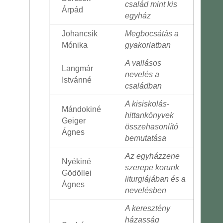
család mint kis
Árpád
egyház
Johancsik
Megbocsátás a
Mónika
gyakorlatban
A vallásos
Langmár
nevelés a
Istvánné
családban
A kisiskolás-
Mándokiné
hittankönyvek
Geiger
összehasonlító
Ágnes
bemutatása
Az egyházzene
Nyékiné
szerepe korunk
Gödöllei
liturgiájában és a
Ágnes
nevelésben
A keresztény
házasság