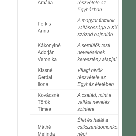
Amália
részvétele az
Egyházban
A magyar fiatalok
Ferkis
vallásossága a XXI.
Anna
század hajnalán
Kákonyiné
A serdülők testi
Adorján
nevelésének
Veronika
keresztény alapjai
Kissné
Világi hívők
Gerdai
részvétele az
Ilona
Egyház életében
Kovácsné
A család, mint a
Török
vallási nevelés
Tímea
színtere
Élet és halál a
Máthé
csíkszentdomonkosi
Melinda
népi