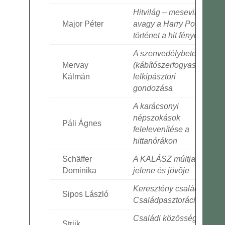
Hitvilág – mesevilág,
Major Péter
avagy a Harry Potter-
történet a hit fényében
A szenvedélybetegek
Mervay
(kábítószerfogyasztók)
Kálmán
lelkipásztori
gondozása
A karácsonyi
népszokások
Páli Ágnes
felelevenítése a
hittanórákon
Schäffer
A KALÁSZ múltja,
Dominika
jelene és jövője
Keresztény család –
Sipos László
Családpasztoráció
Családi közösségben
Strijk