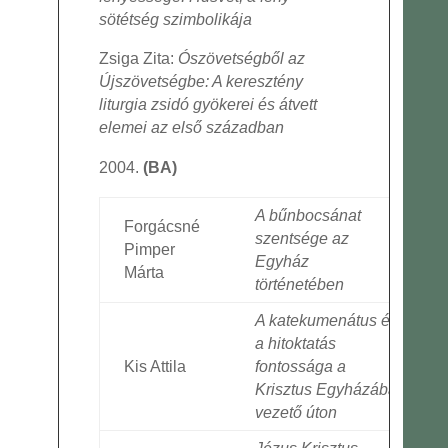
sötétség szimbolikája
Zsiga Zita:
Ószövetségből az
Újszövetségbe: A keresztény
liturgia zsidó gyökerei és átvett
elemei az első században
(BA)
A bűnbocsánat
Forgácsné
szentsége az
Pimper
Egyház
Márta
történetében
A katekumenátus és
a hitoktatás
Kis Attila
fontossága a
Krisztus Egyházába
vezető úton