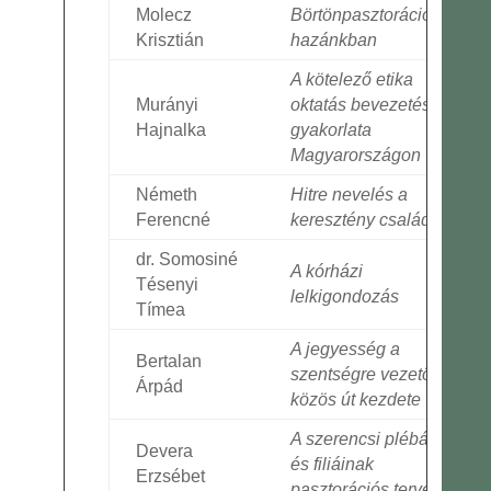
Molecz
Börtönpasztoráció
Krisztián
hazánkban
A kötelező etika
Murányi
oktatás bevezetése és
Hajnalka
gyakorlata
Magyarországon
Németh
Hitre nevelés a
Ferencné
keresztény családban
dr. Somosiné
A kórházi
Tésenyi
lelkigondozás
Tímea
A jegyesség a
Bertalan
szentségre vezető
Árpád
közös út kezdete
A szerencsi plébánia
Devera
és filiáinak
Erzsébet
pasztorációs terve