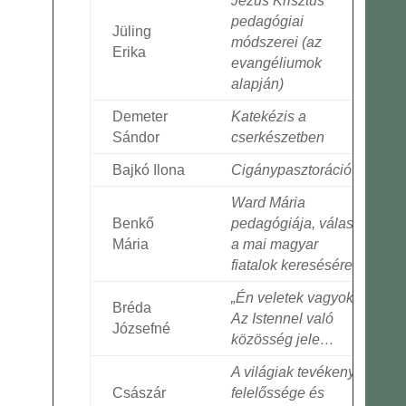
Jézus Krisztus
pedagógiai
Jüling
módszerei (az
Erika
evangéliumok
alapján)
Demeter
Katekézis a
Sándor
cserkészetben
Bajkó Ilona
Cigánypasztoráció
Ward Mária
Benkő
pedagógiája, válasz
Mária
a mai magyar
fiatalok keresésére
„Én veletek vagyok”
Bréda
Az Istennel való
Józsefné
közösség jele…
A világiak tevékeny
Császár
felelőssége és