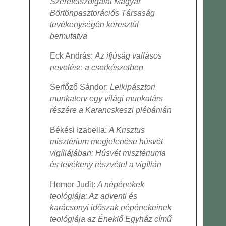
Szeretetszolgálat Magyar
Börtönpasztorációs Társaság
tevékenységén keresztül
bemutatva
Eck András:
Az ifjúság vallásos
nevelése a cserkészetben
Serfőző Sándor:
Lelkipásztori
munkaterv egy világi munkatárs
részére a Karancskeszi plébánián
Békési Izabella:
A Krisztus
misztérium megjelenése húsvét
vigíliájában: Húsvét misztériuma
és tevékeny részvétel a vigílián
Homor Judit:
A népénekek
teológiája: Az adventi és
karácsonyi időszak népénekeinek
teológiája az Éneklő Egyház című