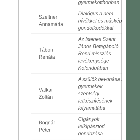
gyermekotthonban
Dialógus a nem
Szeltner
hívőkkel és másképp
Annamária
gondolkodókkal
Az Istenes Szent
János Betegápoló
Tábori
Rend missziós
Renáta
tevékenysége
Koforiduában
A szülők bevonása a
gyermekek
Valkai
szentségi
Zoltán
felkészítésének
folyamatába
Cigányok
Bognár
lelkipásztori
Péter
gondozása