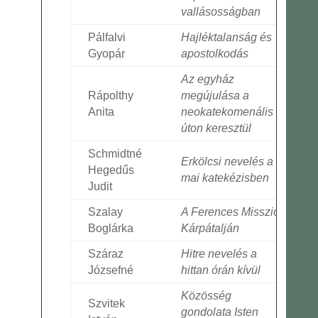
vallásosságban
Pálfalvi
Hajléktalanság és
Gyopár
apostolkodás
Az egyház
Rápolthy
megújulása a
Anita
neokatekomenális
úton keresztül
Schmidtné
Erkölcsi nevelés a
Hegedűs
mai katekézisben
Judit
Szalay
A Ferences Misszió
Boglárka
Kárpátalján
Száraz
Hitre nevelés a
Józsefné
hittan órán kívül
Közösség
Szvitek
gondolata Isten