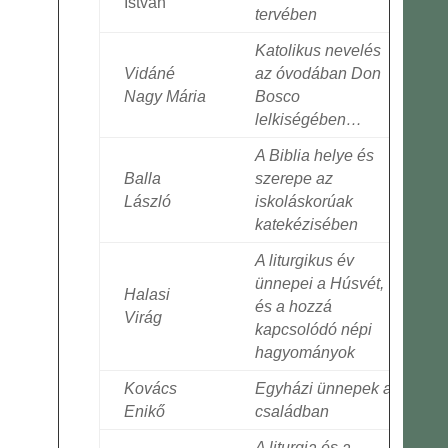
István
tervében
Katolikus nevelés
Vidáné
az óvodában Don
Nagy Mária
Bosco
lelkiségében…
A Biblia helye és
Balla
szerepe az
László
iskoláskorúak
katekézisében
A liturgikus év
ünnepei a Húsvét,
Halasi
és a hozzá
Virág
kapcsolódó népi
hagyományok
Kovács
Egyházi ünnepek a
Enikő
családban
A liturgia és a