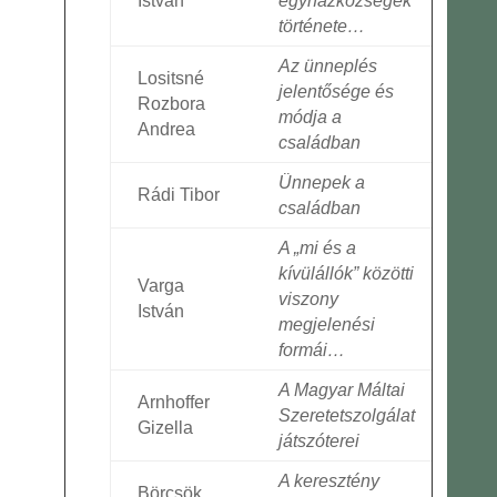
István
egyházközségek
története…
Az ünneplés
Lositsné
jelentősége és
Rozbora
módja a
Andrea
családban
Ünnepek a
Rádi Tibor
családban
A „mi és a
kívülállók” közötti
Varga
viszony
István
megjelenési
formái…
A Magyar Máltai
Arnhoffer
Szeretetszolgálat
Gizella
játszóterei
A keresztény
Börcsök