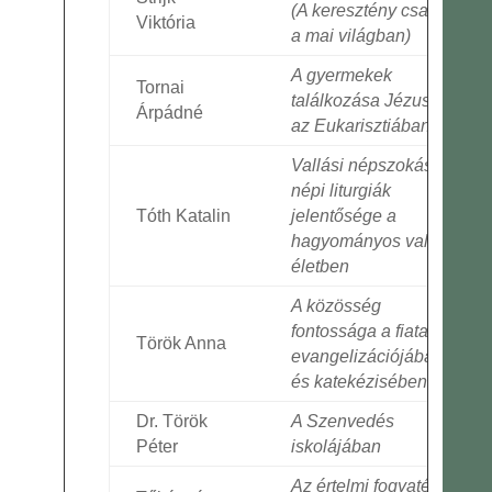
(A keresztény család
Viktória
a mai világban)
A gyermekek
Tornai
találkozása Jézussal
Árpádné
az Eukarisztiában
Vallási népszokások,
népi liturgiák
Tóth Katalin
jelentősége a
hagyományos vallási
életben
A közösség
fontossága a fiatalok
Török Anna
evangelizációjában
és katekézisében
Dr. Török
A Szenvedés
Péter
iskolájában
Az értelmi fogyatékos