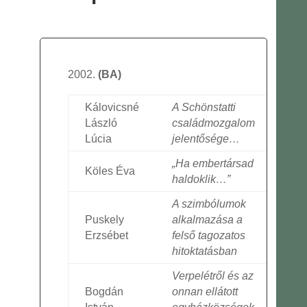
(BA)
Kálovicsné
A Schönstatti
László
családmozgalom
Lúcia
jelentősége…
„Ha embertársad
Köles Éva
haldoklik…”
A szimbólumok
Puskely
alkalmazása a
Erzsébet
felső tagozatos
hitoktatásban
Verpelétről és az
Bogdán
onnan ellátott