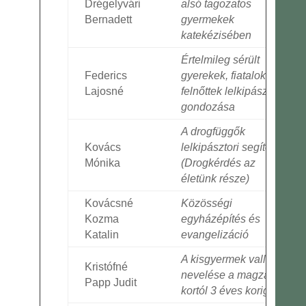
Drégelyvári
alsó tagozatos
Bernadett
gyermekek
katekézisében
Értelmileg sérült
Federics
gyerekek, fiatalok és
Lajosné
felnőttek lelkipásztori
gondozása
A drogfüggők
Kovács
lelkipásztori segítése
Mónika
(Drogkérdés az
életünk része)
Kovácsné
Közösségi
Kozma
egyházépítés és
Katalin
evangelizáció
A kisgyermek vallási
Kristófné
nevelése a magzati
Papp Judit
kortól 3 éves korig