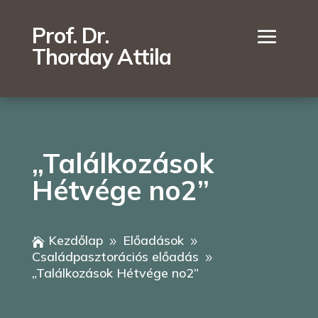
Prof. Dr.
Thorday Attila
„Találkozások
Hétvége no2”
Kezdőlap
Előadások

9
9
Családpasztorációs előadás
9
„Találkozások Hétvége no2”