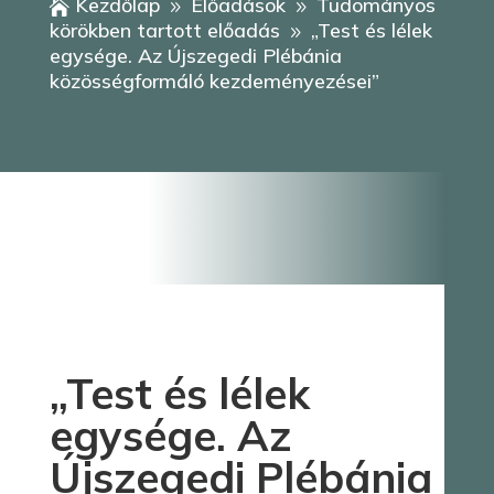
Kezdőlap
Előadások
Tudományos

9
9
körökben tartott előadás
„Test és lélek
9
egysége. Az Újszegedi Plébánia
közösségformáló kezdeményezései”
„Test és lélek
egysége. Az
Újszegedi Plébánia