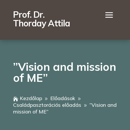
Prof. Dr.
Thorday Attila
”Vision and mission
of ME”
Kezdőlap
Előadások

9
9
Családpasztorációs előadás
”Vision and
9
mission of ME”