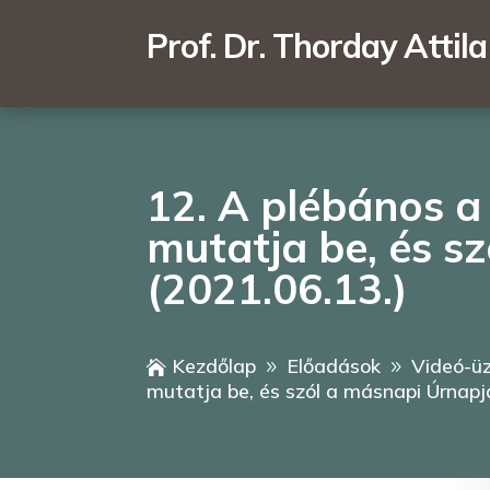
Prof. Dr. Thorday Attila
12. A plébános a
mutatja be, és s
(2021.06.13.)
Kezdőlap
Előadások
Videó-üz

9
9
mutatja be, és szól a másnapi Úrnapja