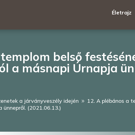
Életrajz
 templom belső festésén
zól a másnapi Úrnapja ün
enetek a járványveszély idején
12. A plébános a 
9
 ünnepről. (2021.06.13.)