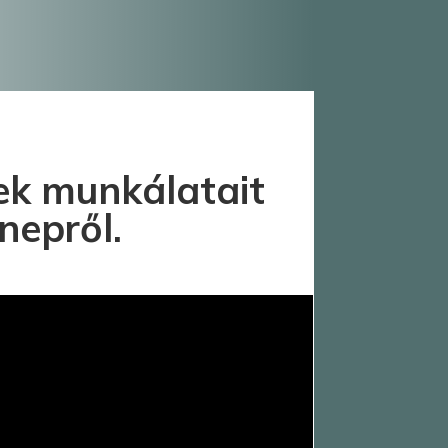
ek munkálatait
nepről.