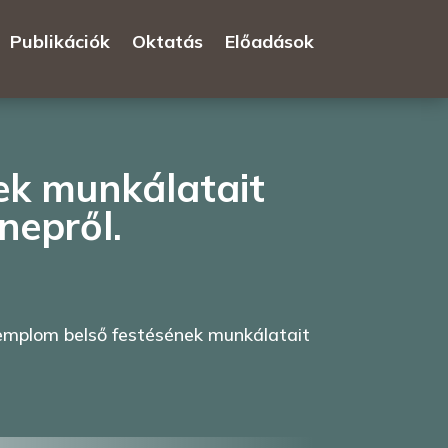
Publikációk
Oktatás
Előadások
ek munkálatait
nepről.
templom belső festésének munkálatait