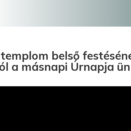
 templom belső festésén
zól a másnapi Úrnapja ün