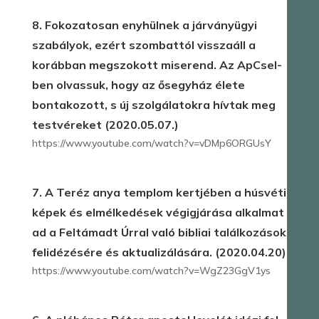
8. Fokozatosan enyhülnek a járványügyi
szabályok, ezért szombattól visszaáll a
korábban megszokott miserend. Az ApCsel-
ben olvassuk, hogy az ősegyház élete
bontakozott, s új szolgálatokra hívtak meg
testvéreket (2020.05.07.)
https://www.youtube.com/watch?v=vDMp6ORGUsY
7. A Teréz anya templom kertjében a húsvéti
képek és elmélkedések végigjárása alkalmat
ad a Feltámadt Úrral való bibliai találkozások
felidézésére és aktualizálására. (2020.04.20)
https://www.youtube.com/watch?v=WgZ23GgV1ys