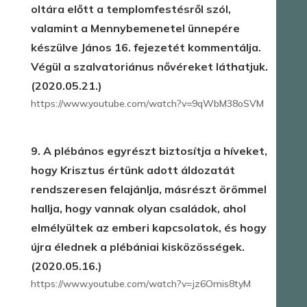
oltára előtt a templomfestésről szól,
valamint a Mennybemenetel ünnepére
készülve János 16. fejezetét kommentálja.
Végül a szalvatoriánus nővéreket láthatjuk.
(2020.05.21.)
https://www.youtube.com/watch?v=9qWbM38oSVM
9. A plébános egyrészt biztosítja a híveket,
hogy Krisztus értünk adott áldozatát
rendszeresen felajánlja, másrészt örömmel
hallja, hogy vannak olyan családok, ahol
elmélyültek az emberi kapcsolatok, és hogy
újra élednek a plébániai kisközösségek.
(2020.05.16.)
https://www.youtube.com/watch?v=jz6Omis8tyM