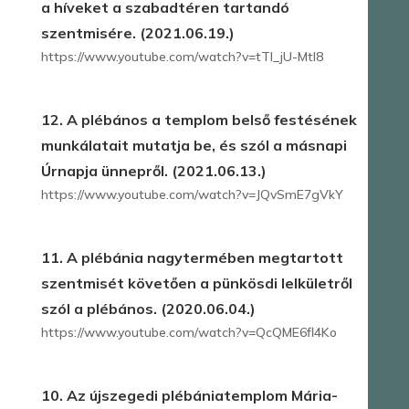
a híveket a szabadtéren tartandó
szentmisére. (2021.06.19.)
https://www.youtube.com/watch?v=tTI_jU-Mtl8
12. A plébános a templom belső festésének
munkálatait mutatja be, és szól a másnapi
Úrnapja ünnepről. (2021.06.13.)
https://www.youtube.com/watch?v=JQvSmE7gVkY
11. A plébánia nagytermében megtartott
szentmisét követően a pünkösdi lelkületről
szól a plébános. (2020.06.04.)
https://www.youtube.com/watch?v=QcQME6fl4Ko
10. Az újszegedi plébániatemplom Mária-