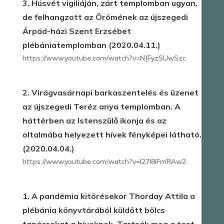
3. Húsvét vigiliáján, zárt templomban ugyan,
de felhangzott az Örömének az újszegedi
Árpád-házi Szent Erzsébet
plébániatemplomban (2020.04.11.)
https://www.youtube.com/watch?v=NJFyzSUwSzc
2. Virágvasárnapi barkaszentelés és üzenet
az újszegedi Teréz anya templomban. A
háttérben az Istenszülő ikonja és az
oltalmába helyezett hívek fényképei látható.
(2020.04.04.)
https://www.youtube.com/watch?v=l27I8iFmRAw2
1. A pandémia kitörésekor Thorday Attila a
plébánia könyvtárából küldött bölcs