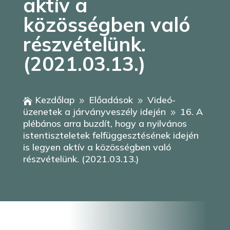
aktív a
közösségben való
részvételünk.
(2021.03.13.)
Kezdőlap
Előadások
Videó-

9
9
üzenetek a járványveszély idején
16. A
9
plébános arra buzdít, hogy a nyilvános
istentiszteletek felfüggesztésének idején
is legyen aktív a közösségben való
részvételünk. (2021.03.13.)