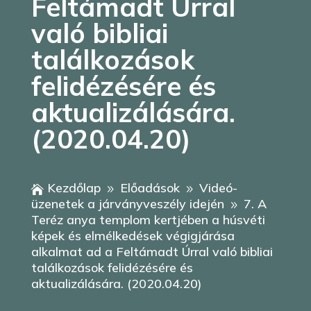
Feltámadt Úrral
való bibliai
találkozások
felidézésére és
aktualizálására.
(2020.04.20)
Kezdőlap
Előadások
Videó-

9
9
üzenetek a járványveszély idején
7. A
9
Teréz anya templom kertjében a húsvéti
képek és elmélkedések végigjárása
alkalmat ad a Feltámadt Úrral való bibliai
találkozások felidézésére és
aktualizálására. (2020.04.20)