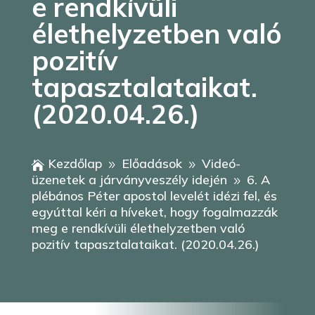
e rendkívüli
élethelyzetben való
pozitív
tapasztalataikat.
(2020.04.26.)
Kezdőlap
Előadások
Videó-

9
9
üzenetek a járványveszély idején
6. A
9
plébános Péter apostol levelét idézi fel, és
egyúttal kéri a híveket, hogy fogalmazzák
meg e rendkívüli élethelyzetben való
pozitív tapasztalataikat. (2020.04.26.)