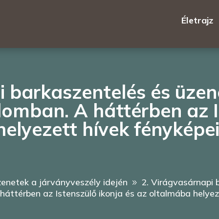
Életrajz
i barkaszentelés és üzen
omban. A háttérben az I
elyezett hívek fényképei
enetek a járványveszély idején
2. Virágvasárnapi 
9
áttérben az Istenszülő ikonja és az oltalmába helyeze