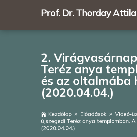
Prof. Dr. Thorday Attila
2. Virágvasárnap
Teréz anya templ
és az oltalmába h
(2020.04.04.)
Kezdőlap
Előadások
Videó-üz

9
9
újszegedi Teréz anya templomban. A h
(2020.04.04.)