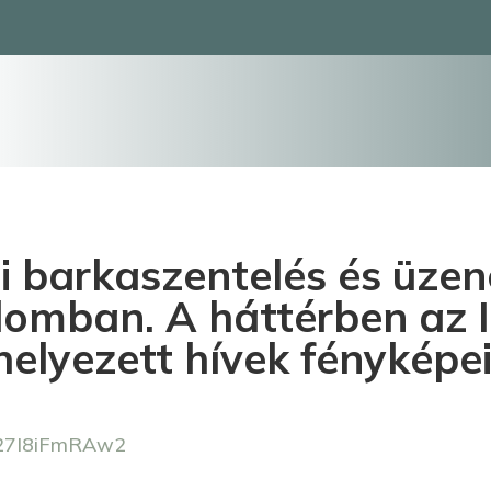
i barkaszentelés és üzen
omban. A háttérben az I
elyezett hívek fényképei
l27I8iFmRAw2