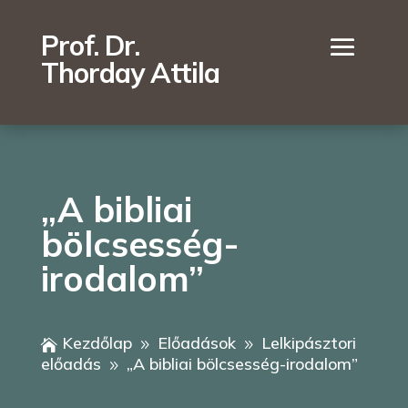
Prof. Dr.
Thorday Attila
„A bibliai
bölcsesség-
irodalom”
Kezdőlap
Előadások
Lelkipásztori

9
9
előadás
„A bibliai bölcsesség-irodalom”
9