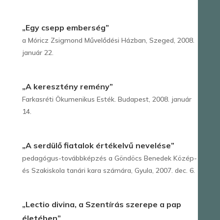
„Egy csepp emberség”
a Móricz Zsigmond Művelődési Házban, Szeged, 2008.
január 22.
„A keresztény remény”
Farkasréti Ökumenikus Esték. Budapest, 2008. január
14.
„A serdülő fiatalok értékelvű nevelése”
pedagógus-továbbképzés a Göndöcs Benedek Közép-
és Szakiskola tanári kara számára, Gyula, 2007. dec. 6.
„Lectio divina, a Szentírás szerepe a pap
életében”