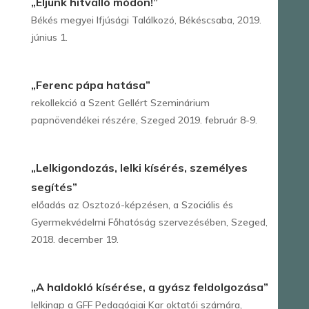
„Éljünk hitvalló módon!”
Békés megyei Ifjúsági Találkozó, Békéscsaba, 2019.
június 1.
„Ferenc pápa hatása”
rekollekció a Szent Gellért Szeminárium
papnövendékei részére, Szeged 2019. február 8-9.
„Lelkigondozás, lelki kísérés, személyes
segítés”
előadás az Osztozó-képzésen, a Szociális és
Gyermekvédelmi Főhatóság szervezésében, Szeged,
2018. december 19.
„A haldokló kísérése, a gyász feldolgozása”
lelkinap a GFF Pedagógiai Kar oktatói számára,