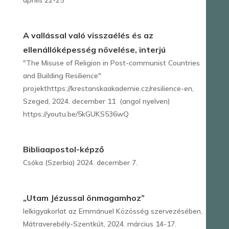
április 22-25
A vallással való visszaélés és az
ellenállóképesség növelése, interjú
"The Misuse of Religion in Post-communist Countries
and Building Resilience"
projekthttps://krestanskaakademie.cz/resilience-en,
Szeged, 2024. december 11 (angol nyelven)
https://youtu.be/5kGUKS536wQ
Bibliaapostol-képző
Csóka (Szerbia) 2024. december 7.
„Utam Jézussal önmagamhoz”
lelkigyakorlat az Emmánuel Közösség szervezésében,
Mátraverebély-Szentkút, 2024. március 14-17.