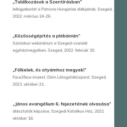
„Találkozások a Szentírásban”
lelkigyakorlat a Patrona Hungariae diákjainak, Szeged,
2022. március 24-26.
„Közösségépítés a plébánián”
Szinódusi webinárium a Szeged-csanádi
egyházmegyében, Szeged, 2022. február 10.
„Fölkelek, és atyámhoz megyek!”
Face2face imaest, Dóm Látogatóközpont, Szeged,
2021. október 21.
„János evangélium 6. fejezetének olvasása”
áldoztatók képzése, Szegedi Katolikus Ház, 2021.
október 16.