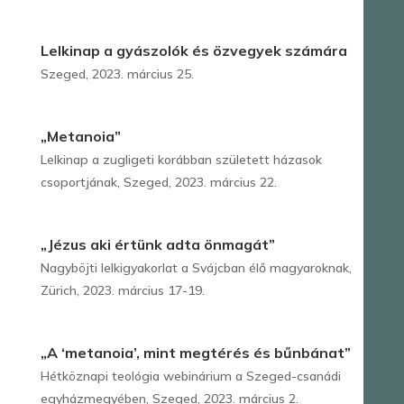
Lelkinap a gyászolók és özvegyek számára
Szeged, 2023. március 25.
„Metanoia”
Lelkinap a zugligeti korábban született házasok
csoportjának, Szeged, 2023. március 22.
„Jézus aki értünk adta önmagát”
Nagyböjti lelkigyakorlat a Svájcban élő magyaroknak,
Zürich, 2023. március 17-19.
„A ‘metanoia’, mint megtérés és bűnbánat”
Hétköznapi teológia webinárium a Szeged-csanádi
egyházmegyében, Szeged, 2023. március 2.