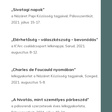
„Sivatagi napok”
a Názáret Papi Közösség tagjaival, Pálosszentkút,
2021. július 15-17.
„Elérhetőség – válaszkészség – bevonódás”
a K'Arc családcsoport lelkinapjai, Sarud, 2021.
augusztus 8-12.
„Charles de Foucauld nyomában”
lelkigyakorlat a Názáret Közösség tagjainak, Szeged,
2021. augusztus 5-8.
„A hivatás, mint személyes párbeszéd”
a pálosrendi szerzetesek éves lelkigyakorlata,