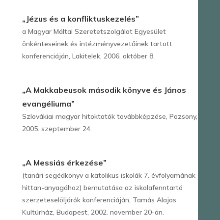
„Jézus és a konfliktuskezelés”
a Magyar Máltai Szeretetszolgálat Egyesület
önkénteseinek és intézményvezetőinek tartott
konferenciáján, Lakitelek, 2006. október 8.
„A Makkabeusok második könyve és János
evangéliuma”
Szlovákiai magyar hitoktatók továbbképzése, Pozsony,
2005. szeptember 24.
„A Messiás érkezése”
(tanári segédkönyv a katolikus iskolák 7. évfolyamának
hittan-anyagához) bemutatása az iskolafenntartó
szerzeteselöljárók konferenciáján, Tamás Alajos
Kultúrház, Budapest, 2002. november 20-án.