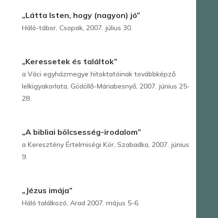
„Látta Isten, hogy (nagyon) jó”
Háló-tábor, Csopak, 2007. július 30.
„Keressetek és találtok”
a Váci egyházmegye hitoktatóinak továbbképző
lelkigyakorlata, Gödöllő-Máriabesnyő, 2007. június 25-
28.
„A bibliai bölcsesség-irodalom”
a Keresztény Értelmiségi Kör, Szabadka, 2007. június
9.
„Jézus imája”
Háló találkozó, Arad 2007. május 5-6.