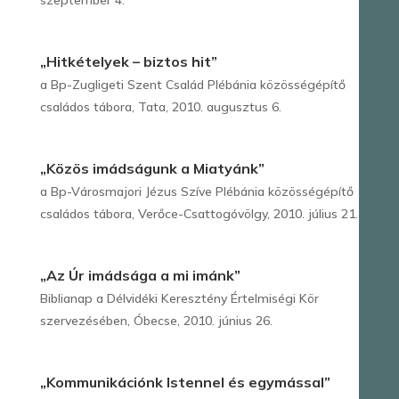
szeptember 4.
„Hitkételyek – biztos hit”
a Bp-Zugligeti Szent Család Plébánia közösségépítő
családos tábora, Tata, 2010. augusztus 6.
„Közös imádságunk a Miatyánk”
a Bp-Városmajori Jézus Szíve Plébánia közösségépítő
családos tábora, Verőce-Csattogóvölgy, 2010. július 21.
„Az Úr imádsága a mi imánk”
Biblianap a Délvidéki Keresztény Értelmiségi Kör
szervezésében, Óbecse, 2010. június 26.
„Kommunikációnk Istennel és egymással”