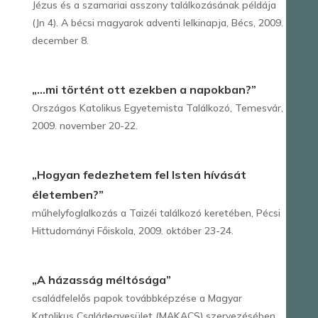
Jézus és a szamariai asszony találkozásának példája
(Jn 4). A bécsi magyarok adventi lelkinapja, Bécs, 2009.
december 8.
„…mi történt ott ezekben a napokban?”
Országos Katolikus Egyetemista Találkozó, Temesvár,
2009. november 20-22.
„Hogyan fedezhetem fel Isten hívását
életemben?”
műhelyfoglalkozás a Taizéi találkozó keretében, Pécsi
Hittudományi Főiskola, 2009. október 23-24.
„A házasság méltósága”
családfelelős papok továbbképzése a Magyar
Katolikus Családegyesület (MAKACS) szervezésében,