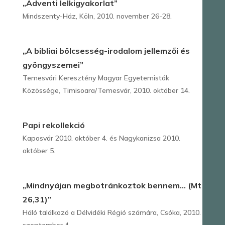
„Adventi lelkigyakorlat”
Mindszenty-Ház, Köln, 2010. november 26-28.
„A bibliai bölcsesség-irodalom jellemzői és
gyöngyszemei”
Temesvári Keresztény Magyar Egyetemisták
Közössége, Timisoara/Temesvár, 2010. október 14.
Papi rekollekció
Kaposvár 2010. október 4. és Nagykanizsa 2010.
október 5.
„Mindnyájan megbotránkoztok bennem… (Mt
26,31)”
Háló találkozó a Délvidéki Régió számára, Csóka, 2010.