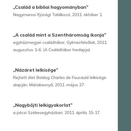
„Család a bibliai hagyományban”
Nagymarosi Ifjúsági Találkozó, 2011. október 1.
„A család mint a Szentháromság ikonja”
egyházmegyei családtábor, Gyímesfelsőlok, 2011.
augusztus 1-6. (A Családtábor honlapja)
„Názáret lelkisége”
Rejtett élet Boldog Charles de Foucauld lelkisége
alapján, Máriabesnyő, 2011. május 27.
„Nagyböjti lelkigyakorlat”
a pécsi Székesegyházban, 2011. április 15-17.