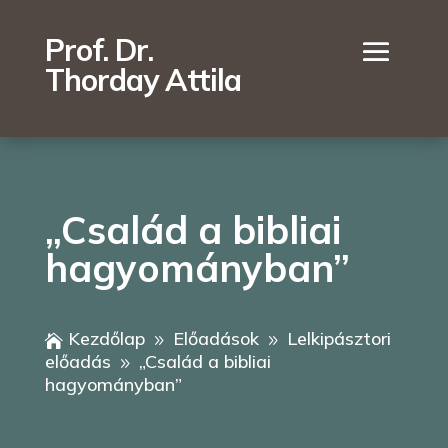
Prof. Dr.
Thorday Attila
„Család a bibliai
hagyományban”
Kezdőlap
Előadások
Lelkipásztori

9
9
előadás
„Család a bibliai
9
hagyományban”