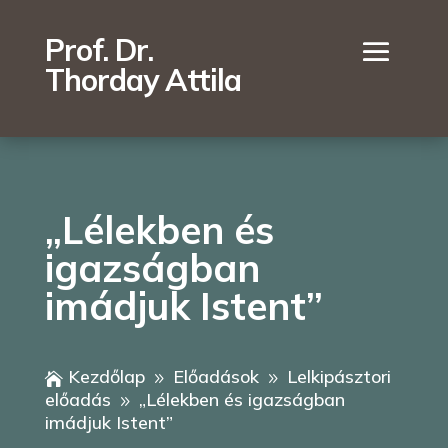
Prof. Dr.
Thorday Attila
„Lélekben és
igazságban
imádjuk Istent”
Kezdőlap
Előadások
Lelkipásztori

9
9
előadás
„Lélekben és igazságban
9
imádjuk Istent”