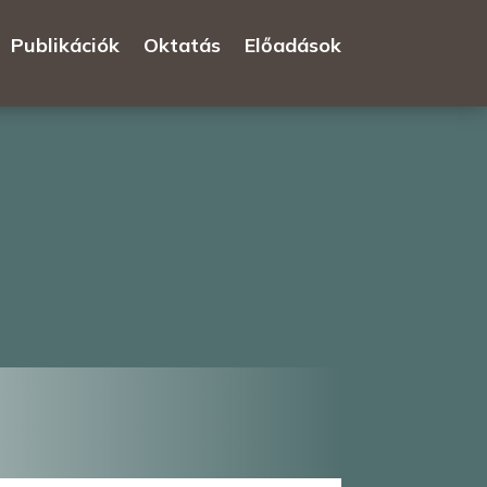
Publikációk
Oktatás
Előadások