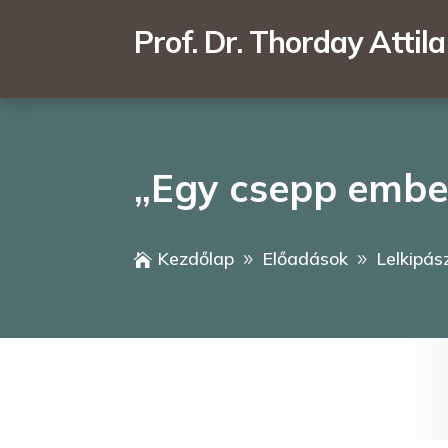
Prof. Dr. Thorday Attila
„Egy csepp embe
Kezdőlap
Előadások
Lelkipás

9
9