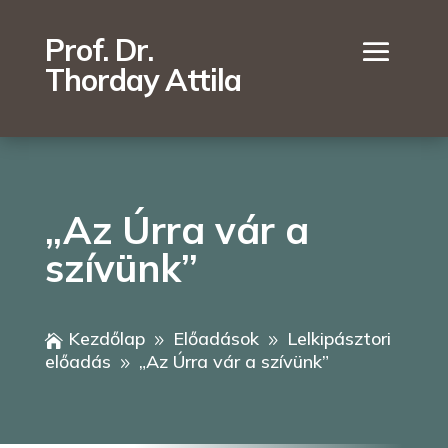
Prof. Dr.
Thorday Attila
„Az Úrra vár a
szívünk”
Kezdőlap
Előadások
Lelkipásztori

9
9
előadás
„Az Úrra vár a szívünk”
9