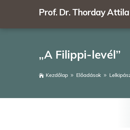
Prof. Dr. Thorday Attila
„A Filippi-levél”
Kezdőlap
Előadások
Lelkipás

9
9