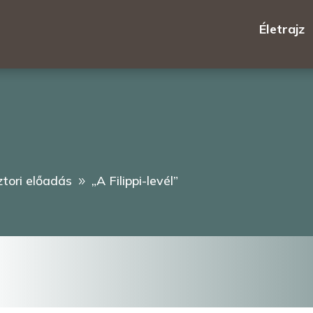
Életrajz
ztori előadás
„A Filippi-levél”
9