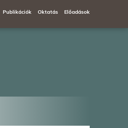
Publikációk
Oktatás
Előadások