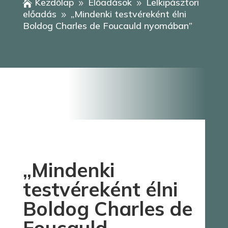
Kezdőlap
Előadások
Lelkipásztori

9
9
előadás
„Mindenki testvéreként élni
9
Boldog Charles de Foucauld nyomában”
„Mindenki
testvéreként élni
Boldog Charles de