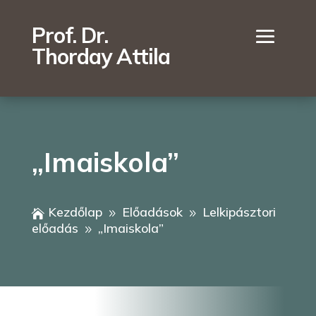
Prof. Dr.
Thorday Attila
„Imaiskola”
Kezdőlap
Előadások
Lelkipásztori

9
9
előadás
„Imaiskola”
9