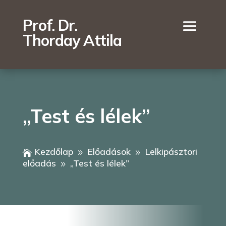
Prof. Dr.
Thorday Attila
„Test és lélek”
Kezdőlap
Előadások
Lelkipásztori

9
9
előadás
„Test és lélek”
9