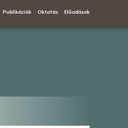
Publikációk
Oktatás
Előadások