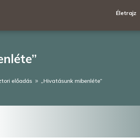
Életrajz
enléte”
ztori előadás
„Hivatásunk mibenléte”
9