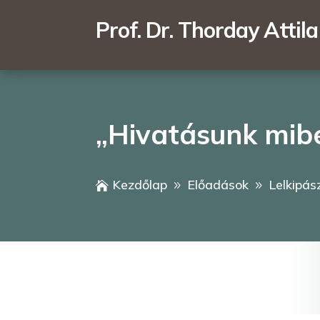
Prof. Dr. Thorday Attila
„Hivatásunk mib
Kezdőlap
Előadások
Lelkipás

9
9