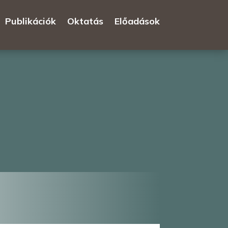
Publikációk
Oktatás
Előadások