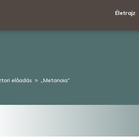
Életrajz
ztori előadás
„Metanoia”
9