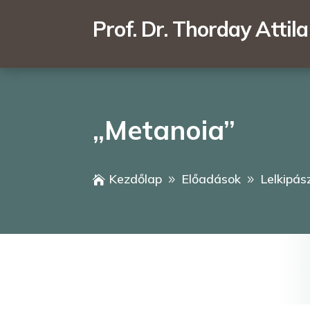
Prof. Dr. Thorday Attila
„Metanoia”
Kezdőlap
Előadások
Lelkipás

9
9