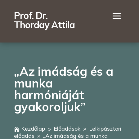
Prof. Dr.
Thorday Attila
„Az imádság és a
munka
harmóniáját
gyakoroljuk”
Kezdőlap
Előadások
Lelkipásztori

9
9
előadás
„Az imádság és a munka
9