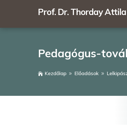
Prof. Dr. Thorday Attila
Pedagógus-tová
Kezdőlap
Előadások
Lelkipás

9
9