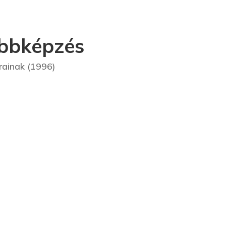
bbképzés
rainak (1996)