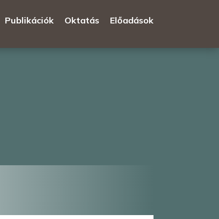
Publikációk
Oktatás
Előadások