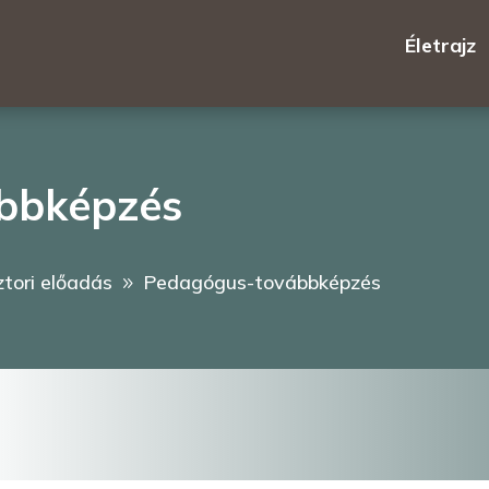
Életrajz
bbképzés
ztori előadás
Pedagógus-továbbképzés
9