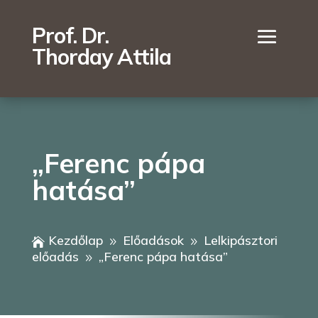
Prof. Dr.
Thorday Attila
„Ferenc pápa
hatása”
Kezdőlap
Előadások
Lelkipásztori

9
9
előadás
„Ferenc pápa hatása”
9