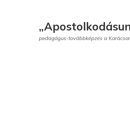
„Apostolkodásun
pedagógus-továbbképzés
a Karácson