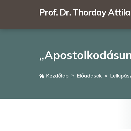
Prof. Dr. Thorday Attila
„Apostolkodásun
Kezdőlap
Előadások
Lelkipás

9
9