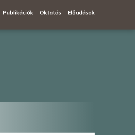
Publikációk
Oktatás
Előadások