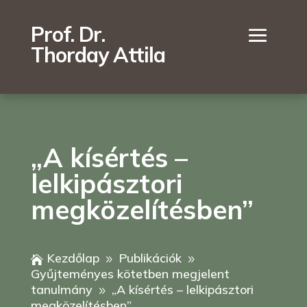
Prof. Dr.
Thorday Attila
„A kísértés –
lelkipásztori
megközelítésben”
Kezdőlap
Publikációk

9
9
Gyűjteményes kötetben megjelent
tanulmány
„A kísértés – lelkipásztori
9
megközelítésben”