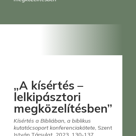
„A kísértés –
lelkipásztori
megközelítésben”
Kísértés a Bibliában, a biblikus
kutatócsoport konferenciakötete
, Szent
István Társulat, 2023, 130-137.